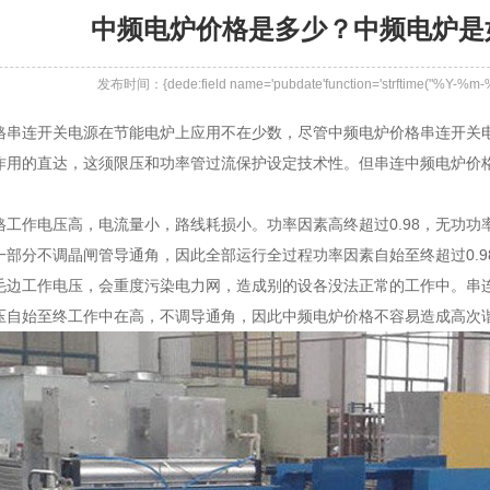
中频电炉价格是多少？中频电炉是
发布时间：{dede:field name='pubdate'function='strftime("%Y-%m
连开关电源在节能电炉上应用不在少数，尽管中频电炉价格串连开关电
作用的直达，这须限压和功率管过流保护设定技术性。但串连中频电炉价
作电压高，电流量小，路线耗损小。功率因素高终超过0.98，无功功
一部分不调晶闸管导通角，因此全部运行全过程功率因素自始至终超过0.
毛边工作电压，会重度污染电力网，造成别的设各没法正常的工作中。串
压自始至终工作中在高，不调导通角，因此中频电炉价格不容易造成高次