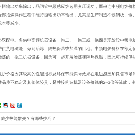
输出功率輸出，晶闸管中频感应炉选用变压调功，而串连中频电炉价格
全部冶炼操作过程中维持恒输出功率輸出，尤其是生产制造不锈钢板、铜
成本费减少。
配电、多供电高频机器设备一拖二、一拖三或一拖四是现阶段中频电炉
炉供货电磁能，做到冶炼、隔热保温或加温的目地。中频电炉价格在额定
冶炼的一拖二机器设备，因为可一起开展冶炼和隔热保温，因此可持续供
价格因其较高的性能指标及环保节能实际效果在电磁感应加良售市场深
件品质不稳定及其整体较贵，是并接构造机器设备价钱的2~3倍等缘故，
何减少热能散失？有哪些技巧？