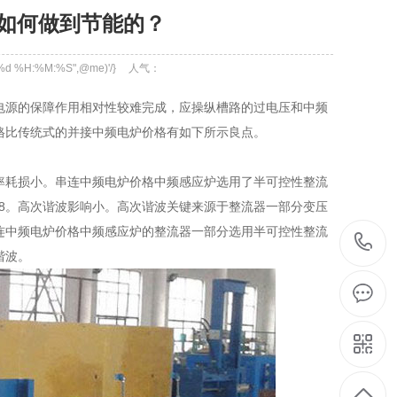
如何做到节能的？
-%d %H:%M:%S",@me)'/}
人气：
源的保障作用相对性较难完成，应操纵槽路的过电压和中频
格比传统式的并接中频电炉价格有如下所示良点。
率耗损小。串连中频电炉价格中频感应炉选用了半可控性整流
98。高次谐波影响小。高次谐波关键来源于整流器一部分变压
连中频电炉价格中频感应炉的整流器一部分选用半可控性整流
谐波。